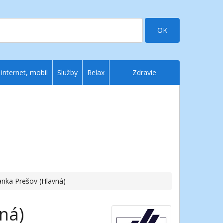
OK
 internet, mobil
Služby
Relax
Zdravie
anka Prešov (Hlavná)
ná)