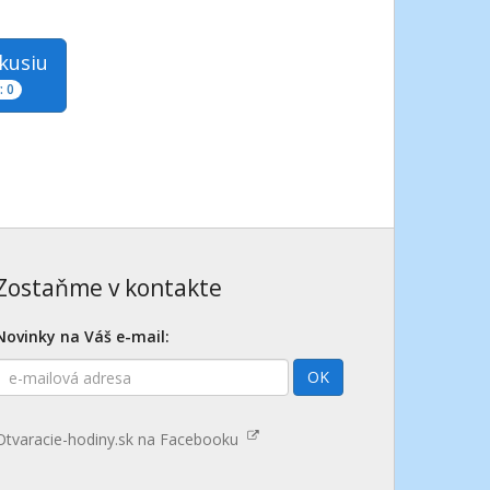
skusiu
 0
Zostaňme v kontakte
Novinky na Váš e-mail:
E-
OK
mailová
adresa
Otvaracie-hodiny.sk na Facebooku