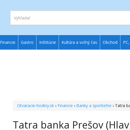
Vyhľadať
Financie
Gastro
Inštitúcie
Kultúra a voľný čas
Obchod
PC,
Otvaracie-hodiny.sk
›
Financie
›
Banky a sporiteľne
› Tatra b
Tatra banka Prešov (Hlav