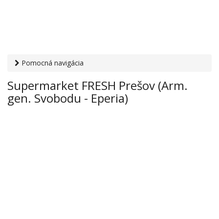
Pomocná navigácia
Otvaracie-hodiny.sk
›
Obchod
›
Hypermarkety a
Supermarket FRESH Prešov (Arm.
supermarkety
› Supermarket FRESH Prešov (Arm. gen.
gen. Svobodu - Eperia)
Svobodu - Eperia)