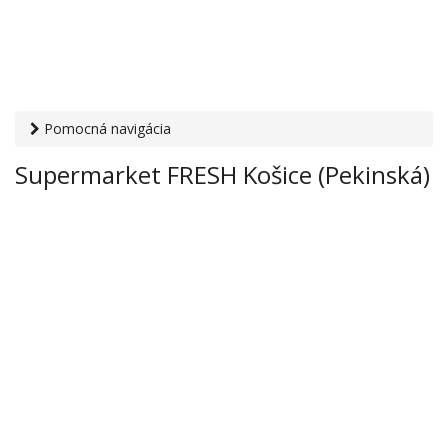
Pomocná navigácia
Otvaracie-hodiny.sk
›
Obchod
›
Hypermarkety a
Supermarket FRESH Košice (Pekinská)
supermarkety
› Supermarket FRESH Košice (Pekinská)