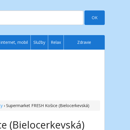
OK
 internet, mobil
Služby
Relax
Zdravie
ty
› Supermarket FRESH Košice (Bielocerkevská)
e (Bielocerkevská)