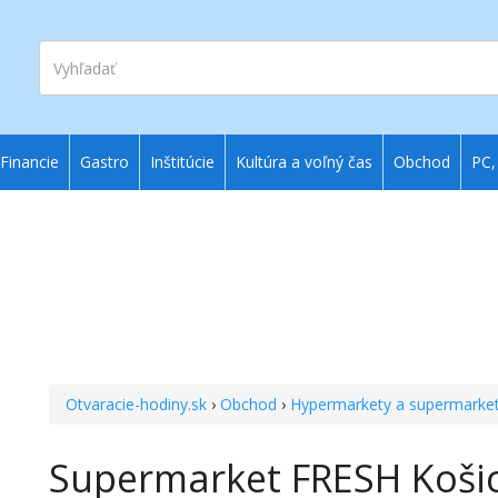
Vyhľadať
Financie
Gastro
Inštitúcie
Kultúra a voľný čas
Obchod
PC,
Otvaracie-hodiny.sk
›
Obchod
›
Hypermarkety a supermarke
Supermarket FRESH Košic