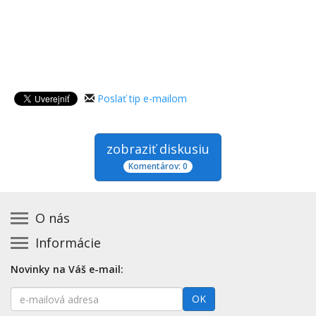
Poslať tip e-mailom
zobraziť diskusiu
Komentárov: 0
O nás
Informácie
Kontakt na prevádzkovateľa
Podmienky používania a právne informácie
Základná registrácia otváracích hodín zadarmo
Novinky na Váš e-mail:
Zásady používania cookies
Aktualizácia údajov o prevádzke
E-
Prehlásenie o prístupnosti
OK
Platené služby
mailová
Mapa stránok