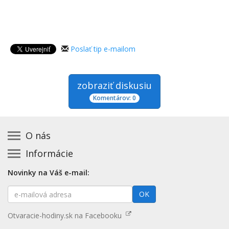
Poslať tip e-mailom
zobraziť diskusiu
Komentárov: 0
O nás
Informácie
Kontakt na prevádzkovateľa
Podmienky používania a právne informácie
Základná registrácia otváracích hodín zadarmo
Novinky na Váš e-mail:
Zásady používania cookies
Aktualizácia údajov o prevádzke
E-
Prehlásenie o prístupnosti
OK
Platené služby
mailová
Mapa stránok
adresa
Nenašli ste otváracie hodiny? Pošlite nám tip
Otvaracie-hodiny.sk na Facebooku
Aktualizácia otváracích hodín