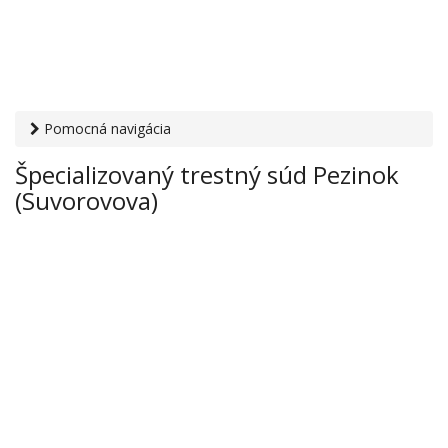
Pomocná navigácia
Otvaracie-hodiny.sk
›
Inštitúcie
›
Súdy a prokuratúry
›
Špecializovaný trestný súd Pezinok
Špecializovaný trestný súd Pezinok (Suvorovova)
(Suvorovova)