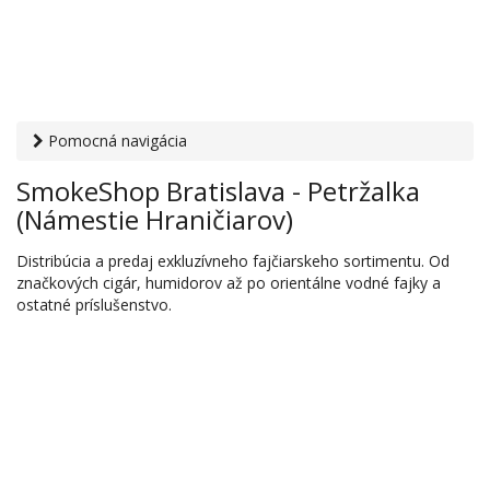
Pomocná navigácia
Otvaracie-hodiny.sk
›
Obchod
›
Víno, pivo, alkohol a
SmokeShop Bratislava - Petržalka
tabakové výrobky
› SmokeShop Bratislava - Petržalka
(Námestie Hraničiarov)
(Námestie Hraničiarov)
Distribúcia a predaj exkluzívneho fajčiarskeho sortimentu. Od
značkových cigár, humidorov až po orientálne vodné fajky a
ostatné príslušenstvo.