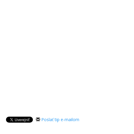
Poslať tip e-mailom