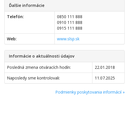
Ďalšie informácie
Telefón:
0850 111 888
0910 111 888
0915 111 888
Web:
www.slsp.sk
Informácie o aktuálnosti údajov
Posledná zmena otváracích hodín:
22.01.2018
Naposledy sme kontrolovali:
11.07.2025
Podmienky poskytovania informácií »