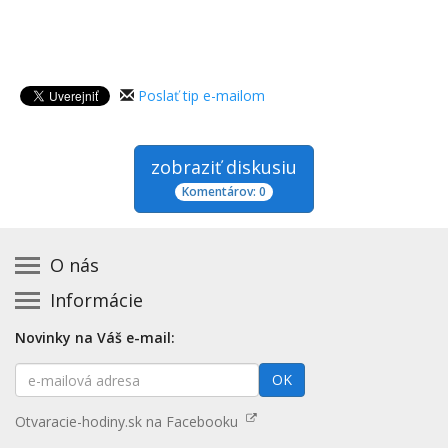
Poslať tip e-mailom
zobraziť diskusiu
Komentárov: 0
O nás
Informácie
Kontakt na prevádzkovateľa
Podmienky používania a právne informácie
Základná registrácia otváracích hodín zadarmo
Novinky na Váš e-mail:
Zásady používania cookies
Aktualizácia údajov o prevádzke
E-
Prehlásenie o prístupnosti
OK
Platené služby
mailová
Mapa stránok
adresa
Nenašli ste otváracie hodiny? Pošlite nám tip
Otvaracie-hodiny.sk na Facebooku
Aktualizácia otváracích hodín