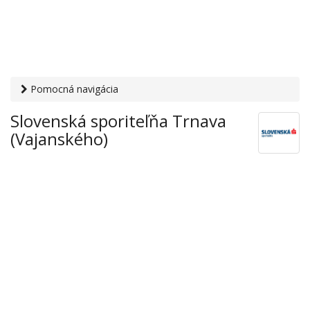
Pomocná navigácia
Otvaracie-hodiny.sk
›
Financie
›
Banky a sporiteľne
›
Slovenská sporiteľňa Trnava
Slovenská sporiteľňa Trnava (Vajanského)
(Vajanského)