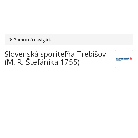
Pomocná navigácia
Otvaracie-hodiny.sk
›
Financie
›
Banky a sporiteľne
›
Slovenská sporiteľňa Trebišov
Slovenská sporiteľňa Trebišov (M. R. Štefánika 1755)
(M. R. Štefánika 1755)