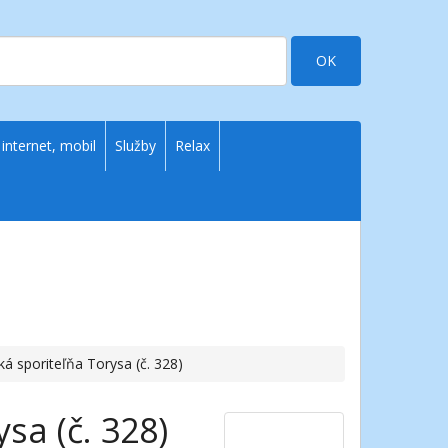
OK
 internet, mobil
Služby
Relax
ká sporiteľňa Torysa (č. 328)
sa (č. 328)