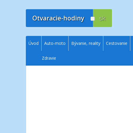
Prejsť
na
obsah
Otvaracie-hodiny
sk
Úvod
Auto-moto
Bývanie, reality
Cestovanie
Zdravie