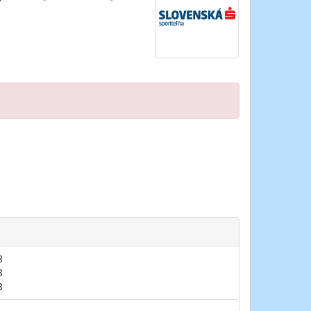
8
8
8