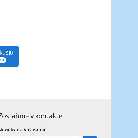
skusiu
 0
Zostaňme v kontakte
Novinky na Váš e-mail: