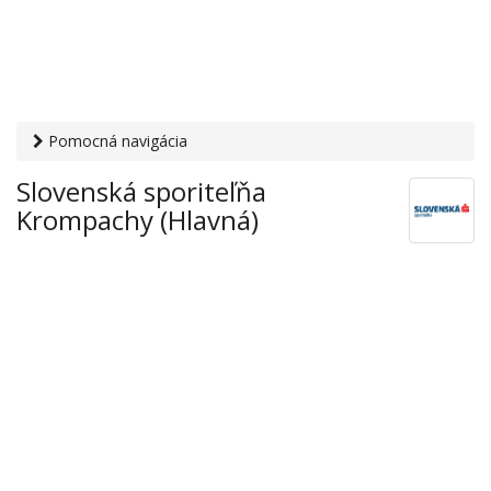
Pomocná navigácia
Otvaracie-hodiny.sk
›
Financie
›
Banky a sporiteľne
›
Slovenská sporiteľňa
Slovenská sporiteľňa Krompachy (Hlavná)
Krompachy (Hlavná)