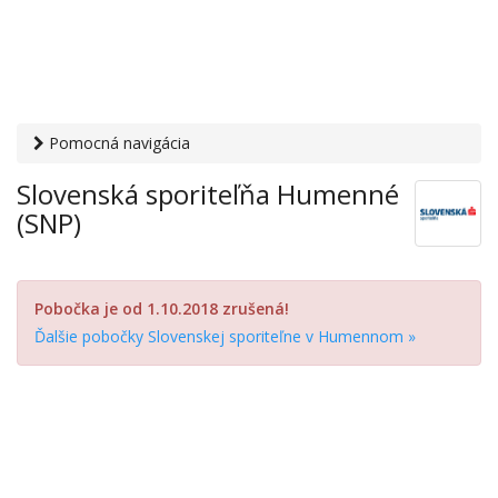
Pomocná navigácia
Otvaracie-hodiny.sk
›
Financie
›
Banky a sporiteľne
›
Slovenská sporiteľňa Humenné
Slovenská sporiteľňa Humenné (SNP)
(SNP)
Pobočka je od 1.10.2018 zrušená!
Ďalšie pobočky Slovenskej sporiteľne v Humennom »