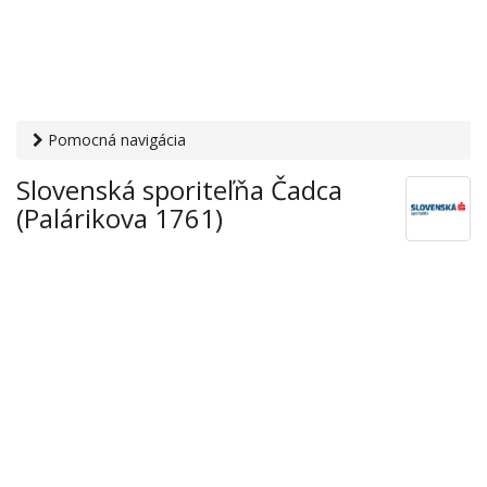
Pomocná navigácia
Otvaracie-hodiny.sk
›
Financie
›
Banky a sporiteľne
›
Slovenská sporiteľňa Čadca
Slovenská sporiteľňa Čadca (Palárikova 1761)
(Palárikova 1761)