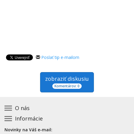
Poslať tip e-mailom
zobraziť diskusiu
Komentárov: 0
O nás
Informácie
Kontakt na prevádzkovateľa
Podmienky používania a právne informácie
Základná registrácia otváracích hodín zadarmo
Novinky na Váš e-mail:
Zásady používania cookies