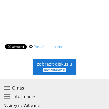
Poslať tip e-mailom
zobraziť diskusiu
Komentárov: 0
O nás
Informácie
Kontakt na prevádzkovateľa
Podmienky používania a právne informácie
Základná registrácia otváracích hodín zadarmo
Novinky na Váš e-mail:
Zásady používania cookies