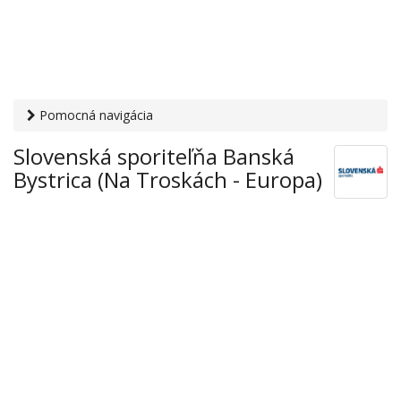
Pomocná navigácia
Otvaracie-hodiny.sk
›
Financie
›
Banky a sporiteľne
›
Slovenská sporiteľňa Banská
Slovenská sporiteľňa Banská Bystrica (Na Troskách -
Bystrica (Na Troskách - Europa)
Europa)