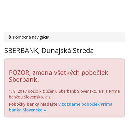
Pomocná navigácia
Otvaracie-hodiny.sk
›
Financie
›
Banky a sporiteľne
›
SBERBANK, Dunajská Streda
SBERBANK, Dunajská Streda
POZOR, zmena všetkých pobočiek
Sberbank!
1. 8. 2017 došlo k zlúčeniu Sberbank Slovensko, a.s. s Prima
bankou Slovensko, a.s.
Pobočky banky hľadajte
v zozname pobočiek Prima
banka Slovensko »