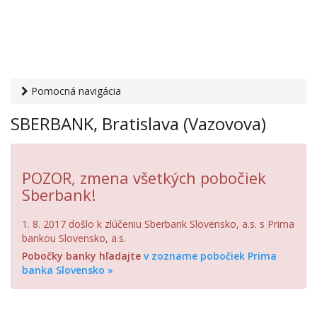
Pomocná navigácia
Otvaracie-hodiny.sk
›
Financie
›
Banky a sporiteľne
›
SBERBANK, Bratislava (Vazovova)
SBERBANK, Bratislava (Vazovova)
POZOR, zmena všetkých pobočiek
Sberbank!
1. 8. 2017 došlo k zlúčeniu Sberbank Slovensko, a.s. s Prima
bankou Slovensko, a.s.
Pobočky banky hľadajte
v zozname pobočiek Prima
banka Slovensko »