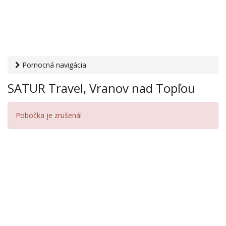
Pomocná navigácia
Otvaracie-hodiny.sk
›
Cestovanie
›
Cestovné agentúry a
SATUR Travel, Vranov nad Topľou
kancelárie
› SATUR Travel, Vranov nad Topľou
Pobočka je zrušená!