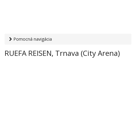
Pomocná navigácia
Otvaracie-hodiny.sk
›
Cestovanie
›
Cestovné agentúry a
RUEFA REISEN, Trnava (City Arena)
kancelárie
› RUEFA REISEN, Trnava (City Arena)