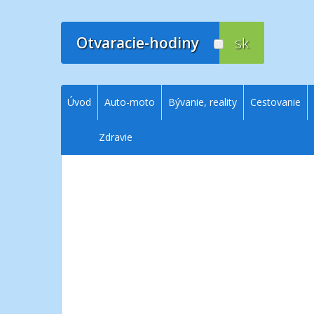
Prejsť
na
obsah
Otvaracie-hodiny
sk
Úvod
Auto-moto
Bývanie, reality
Cestovanie
Zdravie