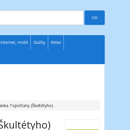
OK
 internet, mobil
Služby
Relax
anka Topoľčany (Škultétyho)
Škultétyho)