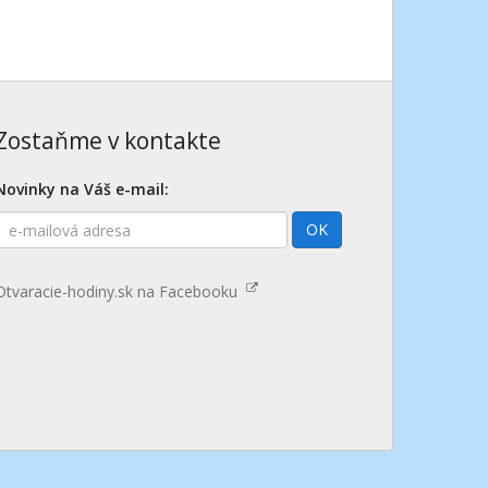
Zostaňme v kontakte
Novinky na Váš e-mail:
E-
OK
mailová
adresa
Otvaracie-hodiny.sk na Facebooku