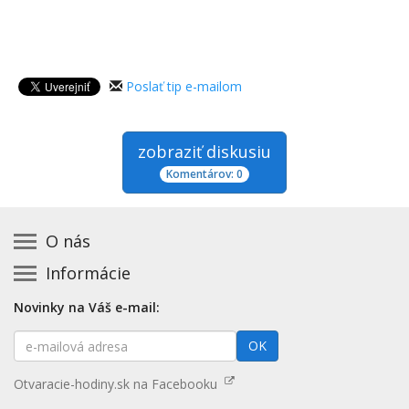
Poslať tip e-mailom
zobraziť diskusiu
Komentárov: 0
O nás
Informácie
Kontakt na prevádzkovateľa
Podmienky používania a právne informácie
Základná registrácia otváracích hodín zadarmo
Novinky na Váš e-mail:
Zásady používania cookies
Aktualizácia údajov o prevádzke
E-
Prehlásenie o prístupnosti
OK
Platené služby
mailová
Mapa stránok
adresa
Nenašli ste otváracie hodiny? Pošlite nám tip
Otvaracie-hodiny.sk na Facebooku
Aktualizácia otváracích hodín