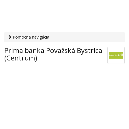
Pomocná navigácia
Otvaracie-hodiny.sk
›
Financie
›
Banky a sporiteľne
› Prima
Prima banka Považská Bystrica
banka Považská Bystrica (Centrum)
(Centrum)