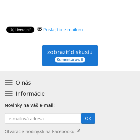
Poslať tip e-mailom
zobraziť diskusiu
Komentárov: 0
O nás
Informácie
Kontakt na prevádzkovateľa
Podmienky používania a právne informácie
Základná registrácia otváracích hodín zadarmo
Novinky na Váš e-mail:
Zásady používania cookies
Aktualizácia údajov o prevádzke
E-
Prehlásenie o prístupnosti
OK
Platené služby
mailová
Mapa stránok
adresa
Nenašli ste otváracie hodiny? Pošlite nám tip
Otvaracie-hodiny.sk na Facebooku
Aktualizácia otváracích hodín