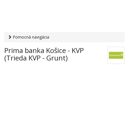
Pomocná navigácia
Otvaracie-hodiny.sk
›
Financie
›
Banky a sporiteľne
› Prima
Prima banka Košice - KVP
banka Košice - KVP (Trieda KVP - Grunt)
(Trieda KVP - Grunt)