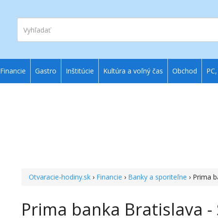
Vyhľadať
Financie
Gastro
Inštitúcie
Kultúra a voľný čas
Obchod
PC,
Otvaracie-hodiny.sk
›
Financie
›
Banky a sporiteľne
› Prima b
Prima banka Bratislava -