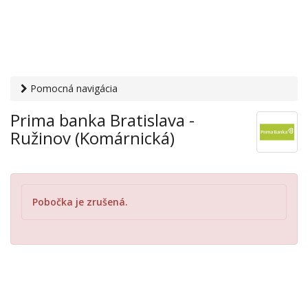
Pomocná navigácia
Otvaracie-hodiny.sk
›
Financie
›
Banky a sporiteľne
› Prima
Prima banka Bratislava -
banka Bratislava - Ružinov (Komárnická)
Ružinov (Komárnická)
Pobočka je zrušená.