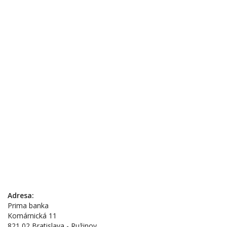
Adresa:
Prima banka
Komárnická 11
821 02 Bratislava - Ružinov