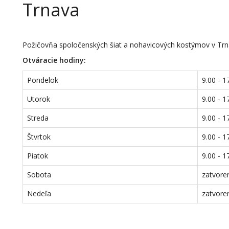
Trnava
Požičovňa spoločenských šiat a nohavicových kostýmov v Trn
Otváracie hodiny:
Pondelok
9.00 - 1
Utorok
9.00 - 1
Streda
9.00 - 1
Štvrtok
9.00 - 1
Piatok
9.00 - 1
Sobota
zatvore
Nedeľa
zatvore