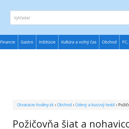
Vyhľadať
Financie
Gastro
Inštitúcie
Kultúra a voľný čas
Obchod
PC,
Otvaracie-hodiny.sk
›
Obchod
›
Odevy a kusový textil
› Požič
Požičovňa šiat a nohavi