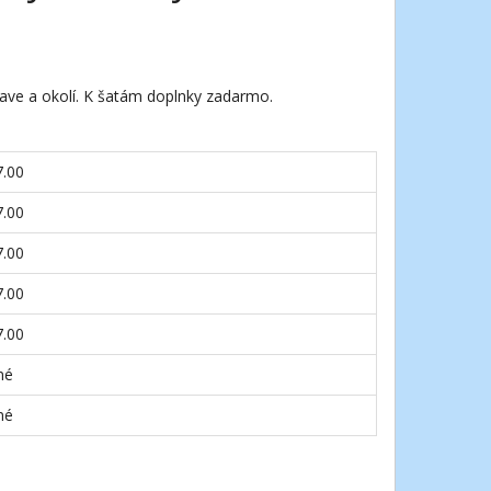
ave a okolí. K šatám doplnky zadarmo.
7.00
7.00
7.00
7.00
7.00
né
né