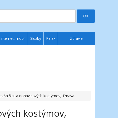
OK
 internet, mobil
Služby
Relax
Zdravie
ovňa šiat a nohavicových kostýmov, Trnava
cových kostýmov,