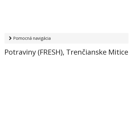
Pomocná navigácia
Otvaracie-hodiny.sk
›
Obchod
›
Potraviny a nápoje
›
Potraviny (FRESH), Trenčianske Mitice
Potraviny (FRESH), Trenčianske Mitice