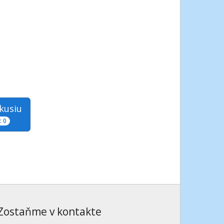
skusiu
 0
Zostaňme v kontakte