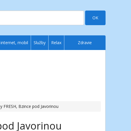
OK
 internet, mobil
Služby
Relax
Zdravie
ny FRESH, Bzince pod Javorinou
pod Javorinou