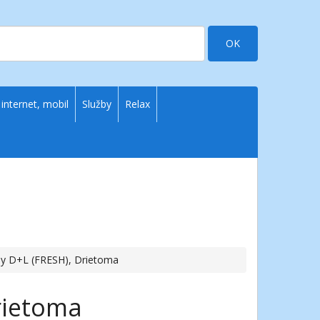
OK
 internet, mobil
Služby
Relax
ny D+L (FRESH), Drietoma
rietoma