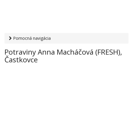
Pomocná navigácia
Otvaracie-hodiny.sk
›
Obchod
›
Potraviny a nápoje
›
Potraviny Anna Macháčová (FRESH),
Potraviny Anna Macháčová (FRESH), Častkovce
Častkovce