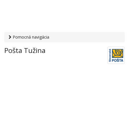
Pomocná navigácia
Otvaracie-hodiny.sk
›
Služby
›
Poštové a doručovateľské
Pošta Tužina
služby
›
Pošty
› Pošta Tužina