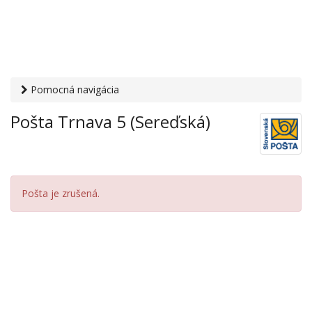
Pomocná navigácia
Otvaracie-hodiny.sk
›
Služby
›
Poštové a doručovateľské
Pošta Trnava 5 (Sereďská)
služby
›
Pošty
› Pošta Trnava 5 (Sereďská)
Pošta je zrušená.