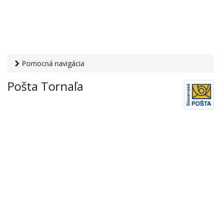
Pomocná navigácia
Otvaracie-hodiny.sk
›
Služby
›
Poštové a doručovateľské
Pošta Tornaľa
služby
›
Pošty
› Pošta Tornaľa