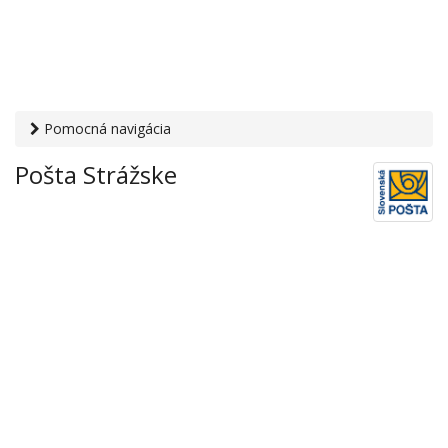
Pomocná navigácia
Otvaracie-hodiny.sk
›
Služby
›
Poštové a doručovateľské
Pošta Strážske
služby
›
Pošty
› Pošta Strážske