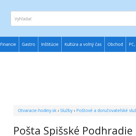
Vyhľadať
Financie
Gastro
Inštitúcie
Kultúra a voľný čas
Obchod
PC,
Otvaracie-hodiny.sk
›
Služby
›
Poštové a doručovateľské slu
Pošta Spišské Podhradie