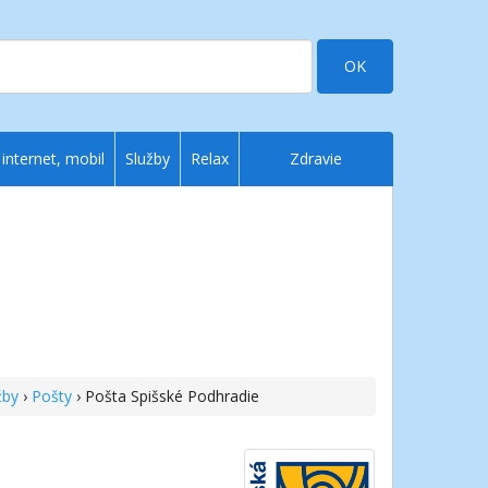
OK
 internet, mobil
Služby
Relax
Zdravie
žby
›
Pošty
› Pošta Spišské Podhradie