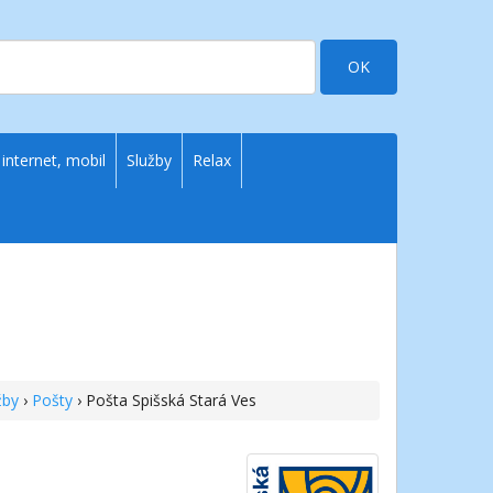
OK
 internet, mobil
Služby
Relax
žby
›
Pošty
› Pošta Spišská Stará Ves