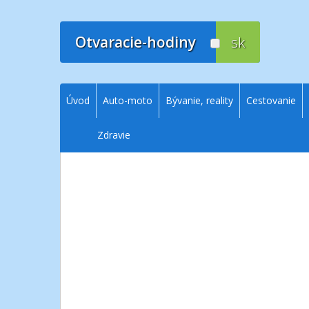
Prejsť
na
obsah
Otvaracie-hodiny
sk
Úvod
Auto-moto
Bývanie, reality
Cestovanie
Zdravie