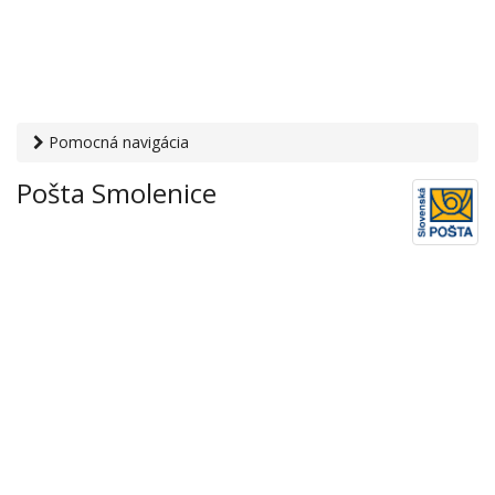
Pomocná navigácia
Otvaracie-hodiny.sk
›
Služby
›
Poštové a doručovateľské
Pošta Smolenice
služby
›
Pošty
› Pošta Smolenice