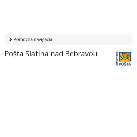
Pomocná navigácia
Otvaracie-hodiny.sk
›
Služby
›
Poštové a doručovateľské
Pošta Slatina nad Bebravou
služby
›
Pošty
› Pošta Slatina nad Bebravou