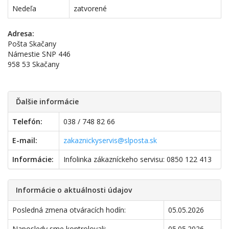
Nedeľa
zatvorené
Adresa:
Pošta Skačany
Námestie SNP 446
958 53 Skačany
Ďalšie informácie
Telefón:
038 / 748 82 66
E-mail:
zakaznickyservis@slposta.sk
Informácie:
Infolinka zákazníckeho servisu: 0850 122 413
Informácie o aktuálnosti údajov
Posledná zmena otváracích hodín:
05.05.2026
Naposledy sme kontrolovali:
05.05.2026