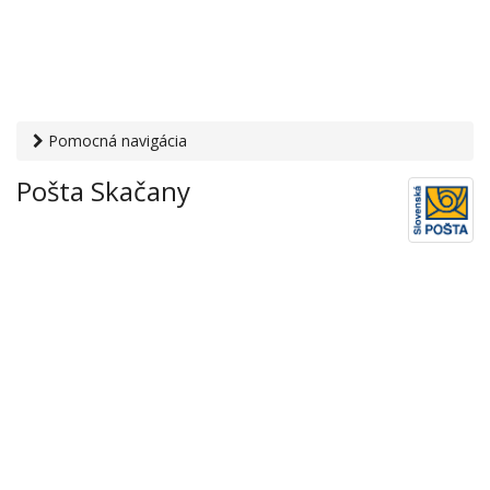
Pomocná navigácia
Otvaracie-hodiny.sk
›
Služby
›
Poštové a doručovateľské
Pošta Skačany
služby
›
Pošty
› Pošta Skačany