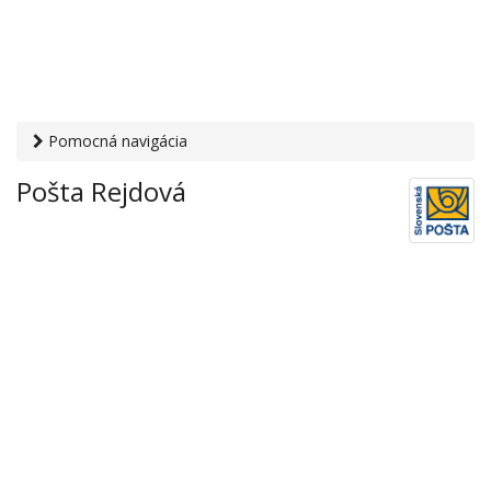
Pomocná navigácia
Otvaracie-hodiny.sk
›
Služby
›
Poštové a doručovateľské
Pošta Rejdová
služby
›
Pošty
› Pošta Rejdová