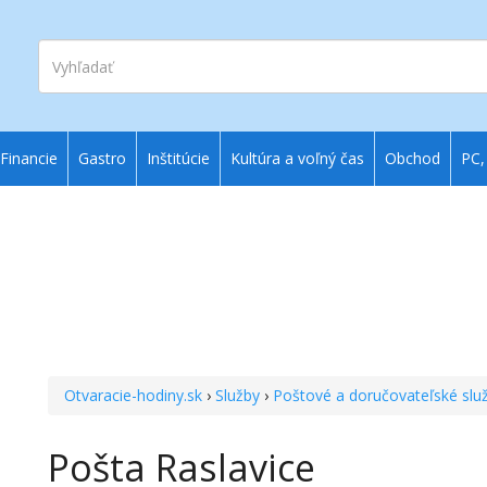
Vyhľadať
Financie
Gastro
Inštitúcie
Kultúra a voľný čas
Obchod
PC,
Otvaracie-hodiny.sk
›
Služby
›
Poštové a doručovateľské slu
Pošta Raslavice