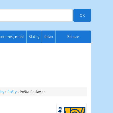
OK
 internet, mobil
Služby
Relax
Zdravie
žby
›
Pošty
› Pošta Raslavice