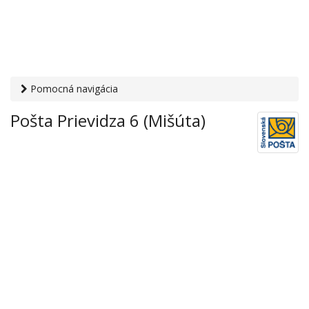
Pomocná navigácia
Otvaracie-hodiny.sk
›
Služby
›
Poštové a doručovateľské
Pošta Prievidza 6 (Mišúta)
služby
›
Pošty
› Pošta Prievidza 6 (Mišúta)