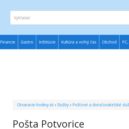
Vyhľadať
Financie
Gastro
Inštitúcie
Kultúra a voľný čas
Obchod
PC,
Otvaracie-hodiny.sk
›
Služby
›
Poštové a doručovateľské slu
Pošta Potvorice