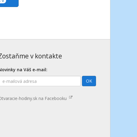
 0
Zostaňme v kontakte
Novinky na Váš e-mail:
E-
OK
mailová
adresa
Otvaracie-hodiny.sk na Facebooku