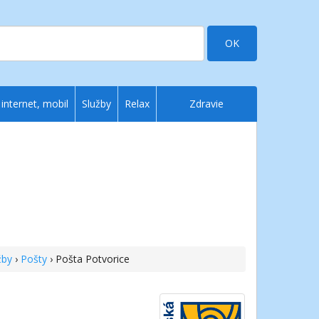
OK
 internet, mobil
Služby
Relax
Zdravie
žby
›
Pošty
› Pošta Potvorice