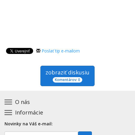
Poslať tip e-mailom
zobraziť diskusiu
Komentárov: 0
O nás
Informácie
Kontakt na prevádzkovateľa
Podmienky používania a právne informácie
Základná registrácia otváracích hodín zadarmo
Novinky na Váš e-mail:
Zásady používania cookies
Aktualizácia údajov o prevádzke
E-
Prehlásenie o prístupnosti