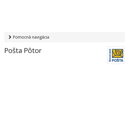
Pomocná navigácia
Otvaracie-hodiny.sk
›
Služby
›
Poštové a doručovateľské
Pošta Pôtor
služby
›
Pošty
› Pošta Pôtor