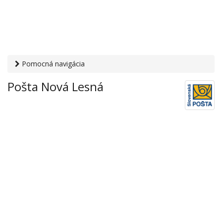
Pomocná navigácia
Otvaracie-hodiny.sk
›
Služby
›
Poštové a doručovateľské
Pošta Nová Lesná
služby
›
Pošty
› Pošta Nová Lesná