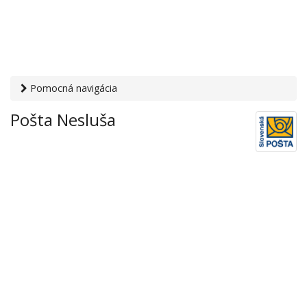
Pomocná navigácia
Otvaracie-hodiny.sk
›
Služby
›
Poštové a doručovateľské
Pošta Nesluša
služby
›
Pošty
› Pošta Nesluša