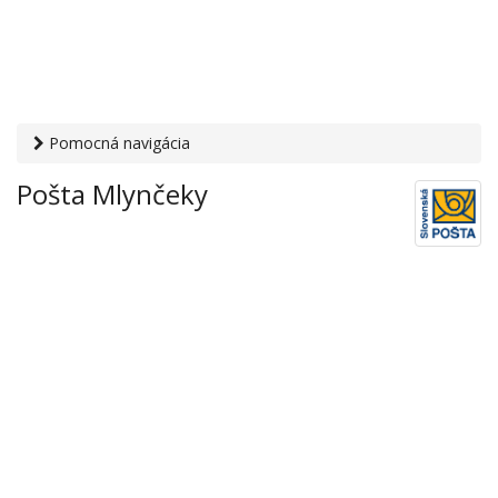
Pomocná navigácia
Otvaracie-hodiny.sk
›
Služby
›
Poštové a doručovateľské
Pošta Mlynčeky
služby
›
Pošty
› Pošta Mlynčeky