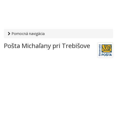
Pomocná navigácia
Otvaracie-hodiny.sk
›
Služby
›
Poštové a doručovateľské
Pošta Michaľany pri Trebišove
služby
›
Pošty
› Pošta Michaľany pri Trebišove