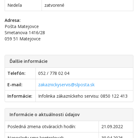
Nedeľa
zatvorené
Adresa:
Pošta Matejovce
Smetanova 1416/28
059 51 Matejovce
Ďalšie informácie
Telefón:
052 / 778 02 04
E-mail:
zakaznickyservis@slposta.sk
Informácie:
Infolinka zákazníckeho servisu: 0850 122 413
Informácie o aktuálnosti údajov
Posledná zmena otváracích hodín:
21.09.2022
Naposledy sme kontrolovali:
30.04.2026