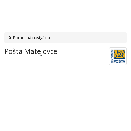
Pomocná navigácia
Otvaracie-hodiny.sk
›
Služby
›
Poštové a doručovateľské
Pošta Matejovce
služby
›
Pošty
› Pošta Matejovce