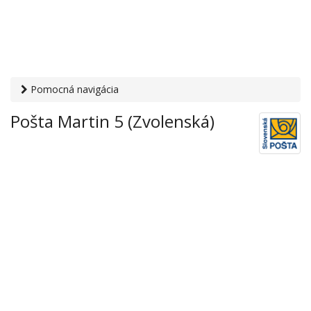
Pomocná navigácia
Otvaracie-hodiny.sk
›
Služby
›
Poštové a doručovateľské
Pošta Martin 5 (Zvolenská)
služby
›
Pošty
› Pošta Martin 5 (Zvolenská)