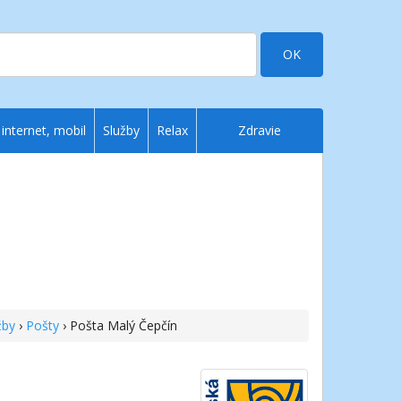
OK
 internet, mobil
Služby
Relax
Zdravie
žby
›
Pošty
› Pošta Malý Čepčín