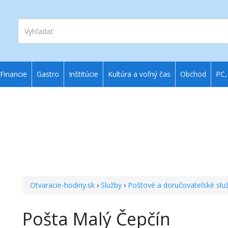
Vyhľadať
Financie
Gastro
Inštitúcie
Kultúra a voľný čas
Obchod
PC,
Otvaracie-hodiny.sk
›
Služby
›
Poštové a doručovateľské slu
Pošta Malý Čepčín